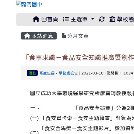
重新取得佈
回首頁
主選單
學校簡
本站消息
分月文章
「食事求識－食品安全知識推廣暨創
活動
衛生組長
-
學務處公告
| 2021-03-10 | 點閱數： 1034
國立成功大學環境醫學研究所廖寶琦教授執
一、
「食品安全競賽」分為2
(一)
「食安畢卡索－食安主題繪畫」對象為幼
「食安金馬獎－食安主題影片」參加資
(二)