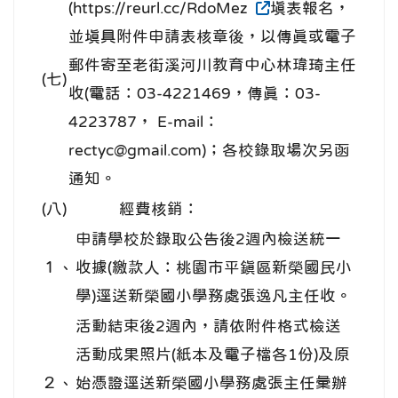
(https://reurl.cc/RdoMez
填表報名，
並填具附件申請表核章後，以傳真或電子
郵件寄至老街溪河川教育中心林瑋琦主任
(七)
收(電話：03-4221469，傳真：03-
4223787， E-mail：
rectyc@gmail.com)；各校錄取場次另函
通知。
(八)
經費核銷：
申請學校於錄取公告後2週內檢送統一
１、
收據(繳款人：桃園市平鎮區新榮國民小
學)逕送新榮國小學務處張逸凡主任收。
活動結束後2週內，請依附件格式檢送
活動成果照片(紙本及電子檔各1份)及原
２、
始憑證逕送新榮國小學務處張主任彙辦