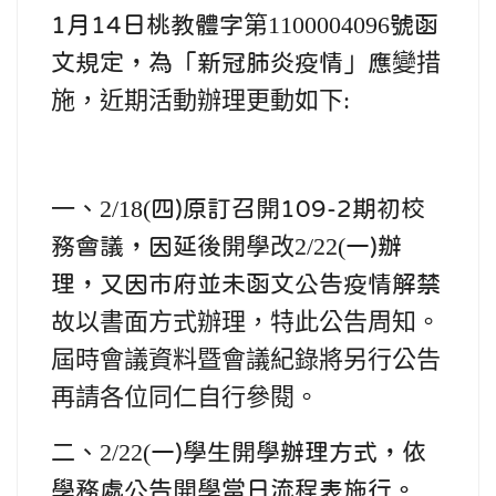
第1100004096
1月14日桃教體字
號函
變措
文規
定，為「新冠肺炎疫情」應
施，近期活動辦理更動如下:
一、2/18(
四)原訂召開109-2期初校
改2/22(
務會議，因延後開學
一)辦
理，又因市
府並未函文公告疫情
解禁
以書面方式辦理，特此公告周知。
故
屆時會議資
料暨會議
紀錄將另行公告
再請各位同仁自行參閱。
二、2/22(
一)學生開學辦理方式，依
學務處公告開學當日流程表施行。