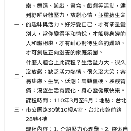
樂、舞蹈、遊戲、書寫、戲劇等活動，達
到紓解身體壓力，放鬆心情，並重拾生命
一、
的趣味與活力。好好愛自己，才有能量愛
別人，當你變得平和愉悅，才能與身邊的
人和諧相處，才有耐心對待生命的難題，
才可創造正向滋養的家庭氛圍。
什麼人適合上此課程？生活壓力大、很久
沒放鬆；缺乏活力熱情、很久沒大笑；容
二、
易焦慮、生氣、低潮；肩頸僵硬、腰酸背
痛；渴望生活有變化、身心靈健康快樂。
課程時間：110年3月至5月；地點：台北
三、
巿公園路30號10樓A室、台北巿館前路
28號4樓
課程內容：1. 介紹壓力心理學，2. 探索自