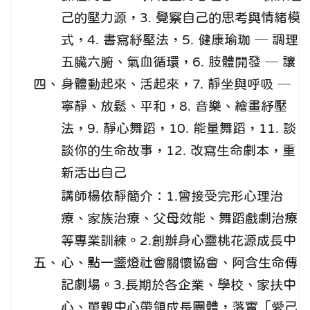
己的壓力源，3. 覺察自己的思考與情緒模
式，4. 書寫紓壓法，5. 健康瑜珈 ─ 調理
五臟六腑、氣血循環，6. 肢體開發 ─ 讓
四、
身體動起來、活起來，7. 靜坐與呼吸 ─
寧靜、放鬆、平和，8. 音樂、繪畫紓壓
法，9. 靜心舞蹈，10. 能量舞蹈，11. 談
談你的生命故事，12. 改寫生命劇本，重
新活出自己
講師楊依靜簡介：1.曾接受完形心理治
療、家族治療、父母效能、舞蹈戲劇治療
等專業訓練。2.創辦身心靈桃花源成長中
五、
心、點一盞燈社會關懷協會、阿含生命傳
記劇場。3.長期於各企業、學校、家扶中
心、單親中心帶領成長團體，落實「愛己