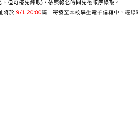
報名，但可優先錄取)，依照報名時間先後順序錄取。
址將於
9/1 20:00
統一寄發至本校學生電子信箱中，經錄