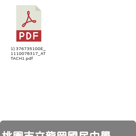
1) 376735100E_
1110078317_AT
TACH1.pdf
頁尾