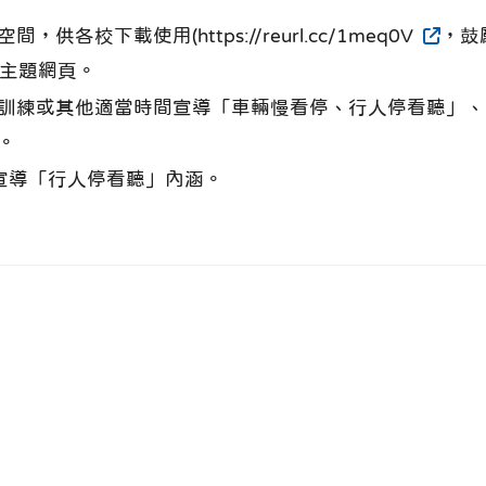
校下載使用(https://reurl.cc/1meq0V
，鼓
月主題網頁。
訓練或其他適當時間宣導「車輛慢看停、行人停看聽」、
。
宣導「行人停看聽」內涵。