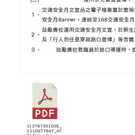
交通安全月文宣品之電子檔業置於雲端空間，供各
１、
安全月Banner，連結至168交通安全
鼓勵貴校運用交通安全月文宣，於新生
２、
及「行人勿任意穿越路口宣導」等含義
３、
鼓勵貴校教職員於路口導護時，
1) 376735100E_
1110077647_AT