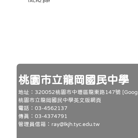
TACH2.pdf
頁尾
桃園市立龍岡國民中學
地址：320052桃園市中壢區龍東路147號 [
Goo
桃園市立龍岡國民中學英文版網頁
電話：03-4562137
傳真：03-4374791
管理員信箱：ray@lkjh.tyc.edu.tw