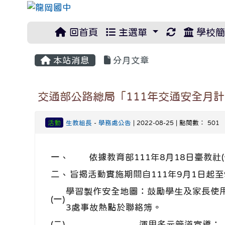
重新取得佈
回首頁
主選單
學校簡
本站消息
分月文章
交通部公路總局「111年交通安全月
活動
生教組長
-
學務處公告
| 2022-08-25 | 點閱數： 501
一、
依據教育部111年8月18日臺教社(一
二、
旨揭活動實施期間自111年9月1日起
學習製作安全地圖：鼓勵學生及家長使用交通部「
(一)
3處事故熱點於聯絡簿。
(二)
運用多元管道宣導：