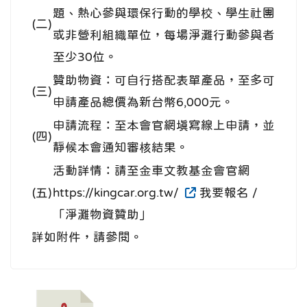
題、熱心參與環保行動的學校、學生社團
(二)
或非營利組織單位，每場淨灘行動參與者
至少30位。
贊助物資：可自行搭配表單產品，至多可
(三)
申請產品總價為新台幣6,000元。
申請流程：至本會官網填寫線上申請，並
(四)
靜候本會通知審核結果。
活動詳情：請至金車文教基金會官網
(五)
https://kingcar.org.tw/
我要報名 /
「淨灘物資贊助」
詳如附件，請參閱。