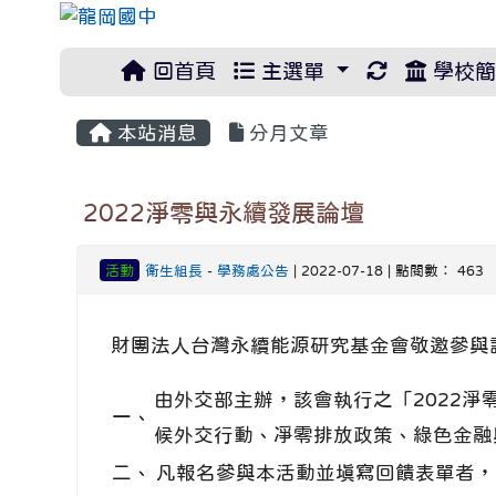
重新取得佈
回首頁
主選單
學校簡
本站消息
分月文章
2022淨零與永續發展論壇
活動
衛生組長
-
學務處公告
| 2022-07-18 | 點閱數： 463
財團法人台灣永續能源研究基金會敬邀參與該
由外交部主辦，該會執行之「2022淨
一、
候外交行動、凈零排放政策、綠色金融
二、
凡報名參與本活動並填寫回饋表單者，