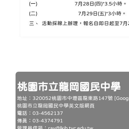
(一)
7月28日(四)*3.5小時。
(二)
7月29日(五)*3小時。
三、
活動採線上辦理，報名自即日起至7月26日（日
頁尾
桃園市立龍岡國民中學
地址：320052桃園市中壢區龍東路147號 [
Goo
桃園市立龍岡國民中學英文版網頁
電話：03-4562137
傳真：03-4374791
管理員信箱：ray@lkjh.tyc.edu.tw