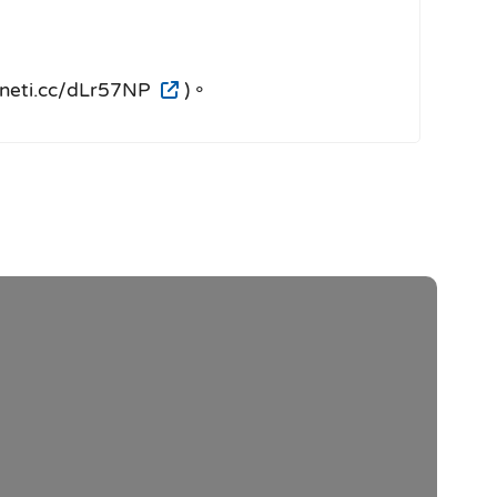
.cc/dLr57NP
)。