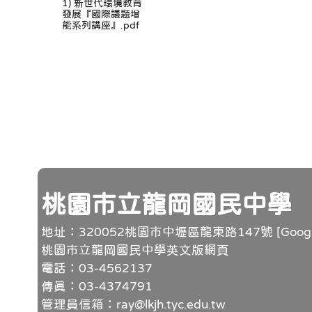
1) 新世代環境教育
發展『國際議題增
能系列講座』.pdf
頁尾
桃園市立龍岡國民中學
地址：320052桃園市中壢區龍東路147號 [
Goo
桃園市立龍岡國民中學英文版網頁
電話：03-4562137
傳真：03-4374791
管理員信箱：ray@lkjh.tyc.edu.tw