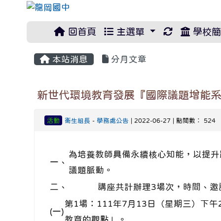
重新取得佈
回首頁
主選單
學校簡
本站消息
分月文章
新世代環境教育發展『國際議題增能
活動
衛生組長
-
學務處公告
| 2022-06-27 | 點閱數： 524
為培養教師具備永續核心知能，以提升
一、
議題脈動。
二、
講座共計辦理3場次，時間、邀
第1場：111年7月13日（星期三）
(一)
教育的觀點」。