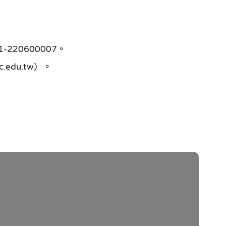
20600007。
.edu.tw）。