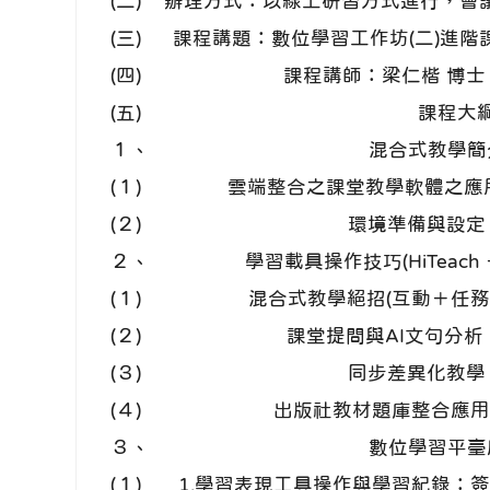
(二)
辦理方式：以線上研習方式進行，會議連結：http
(三)
課程講題：數位學習工作坊(二)進
(四)
課程講師：梁仁楷 博士
(五)
課程大
１、
混合式教學簡
(１)
雲端整合之課堂教學軟體之應
(２)
環境準備與設定
２、
學習載具操作技巧(HiTeach ＋
(１)
混合式教學絕招(互動＋任
(２)
課堂提問與AI文句分析
(３)
同步差異化教學
(４)
出版社教材題庫整合應用
３、
數位學習平臺
(１)
1.學習表現工具操作與學習紀錄：