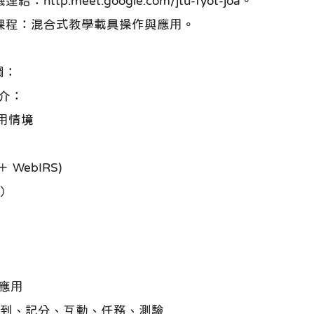
:meet.google.com/jtu-fyot-joa。
階課程：混合式教學載具操作與應用。
綱：
介：
用情境
 WebIRS)
務）
應用
簽到、記分、互動、任務、測驗