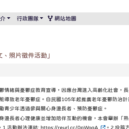
景設定
介
行政團隊
網站地圖
短文、照片徵件活動」
鬱情緒與憂鬱症教育宣導，因應台灣進入高齡化社會，長
能導致老年憂鬱症。自民國105年起推廣老年憂鬱防治
勵青少年透過參與關心身邊長者、預防憂鬱症。
身邊長者心理健康並增加陪伴互動的機會，本會舉辦「熟齡怎
法連結: https://reurl.cc/0pWogA
。2.投稿方式