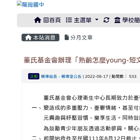
重新取得佈
回首頁
主選單
學校簡
本站消息
分月文章
董氏基金會辦理「熟齡怎麼young-
活動
輔導組長
-
輔導室公告
| 2022-06-17 | 點閱數： 533
董氏基金會心理衛生中心長期致力於憂
一、
變造成的多重壓力、憂鬱情緒，甚至可
元興趣與紓壓習慣、樂享生活。同時鼓
為鼓勵青少年朋友透過活動參與，關心
二、
起開始收件至民國111年8月12日截止。1.活動辦