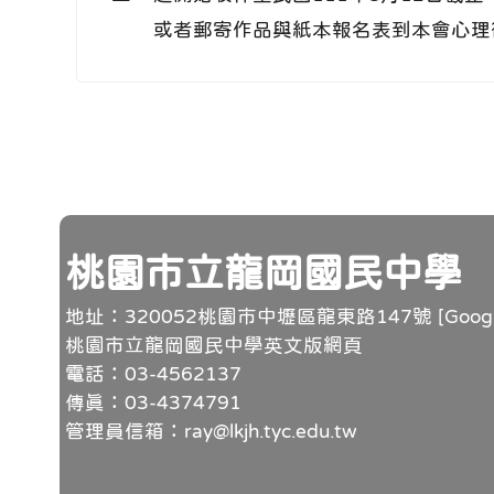
或者郵寄作品與紙本報名表到本會心理
頁尾
桃園市立龍岡國民中學
地址：320052桃園市中壢區龍東路147號 [
Goo
桃園市立龍岡國民中學英文版網頁
電話：03-4562137
傳真：03-4374791
管理員信箱：ray@lkjh.tyc.edu.tw