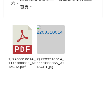
六、
首頁。
1) 2203310014_
2) 2203310014_
1111000065_AT
1111000065_AT
TACH2.pdf
TACH1.jpg