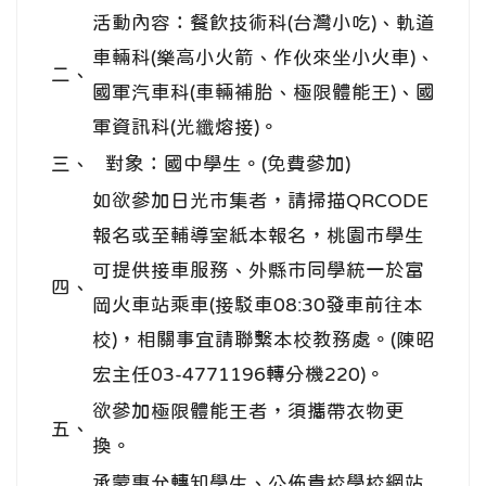
活動內容：餐飲技術科(台灣小吃)、軌道
車輛科(樂高小火箭、作伙來坐小火車)、
二、
國軍汽車科(車輛補胎、極限體能王)、國
軍資訊科(光纖熔接)。
三、
對象：國中學生。(免費參加)
如欲參加日光市集者，請掃描QRCODE
報名或至輔導室紙本報名，桃園市學生
可提供接車服務、外縣市同學統一於富
四、
岡火車站乘車(接駁車08:30發車前往本
校)，相關事宜請聯繫本校教務處。(陳昭
宏主任03-4771196轉分機220)。
欲參加極限體能王者，須攜帶衣物更
五、
換。
承蒙惠允轉知學生、公佈貴校學校網站