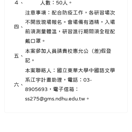
４、
人數：50人。
注意事項：配合防疫工作，各研習場次
不開放現場報名。會場備有酒精，入場
四、
前須測量體溫，研習進行期間須全程配
戴口罩。
本案參加人員請貴校惠允公（差)假登
五、
記。
本案聯絡人：國立東華大學中國語文學
系江宇計畫助理，電話：03-
六、
8905693，電子信箱：
ss275@gms.ndhu.edu.tw。