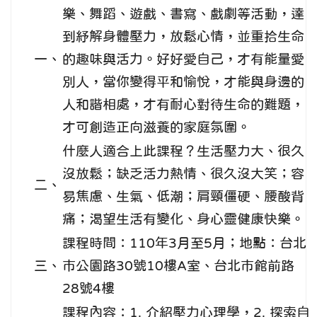
樂、舞蹈、遊戲、書寫、戲劇等活動，達
到紓解身體壓力，放鬆心情，並重拾生命
一、
的趣味與活力。好好愛自己，才有能量愛
別人，當你變得平和愉悅，才能與身邊的
人和諧相處，才有耐心對待生命的難題，
才可創造正向滋養的家庭氛圍。
什麼人適合上此課程？生活壓力大、很久
沒放鬆；缺乏活力熱情、很久沒大笑；容
二、
易焦慮、生氣、低潮；肩頸僵硬、腰酸背
痛；渴望生活有變化、身心靈健康快樂。
課程時間：110年3月至5月；地點：台北
三、
巿公園路30號10樓A室、台北巿館前路
28號4樓
課程內容：1. 介紹壓力心理學，2. 探索自