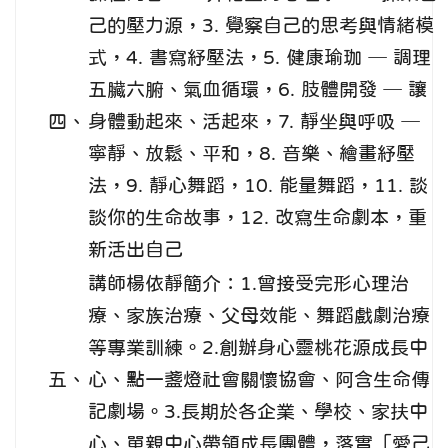
己的壓力源，3. 覺察自己的思考與情緒模
式，4. 書寫紓壓法，5. 健康瑜珈 ─ 調理
五臟六腑、氣血循環，6. 肢體開發 ─ 讓
四、
身體動起來、活起來，7. 靜坐與呼吸 ─
寧靜、放鬆、平和，8. 音樂、繪畫紓壓
法，9. 靜心舞蹈，10. 能量舞蹈，11. 談
談你的生命故事，12. 改寫生命劇本，重
新活出自己
講師楊依靜簡介：1.曾接受完形心理治
療、家族治療、父母效能、舞蹈戲劇治療
等專業訓練。2.創辦身心靈桃花源成長中
五、
心、點一盞燈社會關懷協會、阿含生命傳
記劇場。3.長期於各企業、學校、家扶中
心、單親中心帶領成長團體，落實「愛己