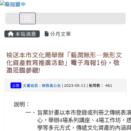
本站消息
分月文章
檢送本市文化局舉辦「藝潤無形─無形文
化資產教育推廣活動」電子海報1份，敬
邀蒞臨參觀!
公告
文書組長
-
總務處公告
| 2023-05-11 | 點閱數： 461
說明：
一、
旨案計畫以本市登錄或列冊之傳統表
心，舉辦4場系列講座、4場工作坊，
學等多元方式，傳遞文化資產的內涵