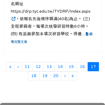
名網址
https://drp.tyc.edu.tw/TYDRP/Index.aspx
，依報名先後順序額滿(40名)為止。 (三)
全程參與者，每場次核發研習時數6小時。
(四) 有派員參加本場次研習學校，得優...
觀
看完整文章
第一頁
上一頁
(目
«
‹
11
12
13
14
15
16
17
下一頁
最後頁
18
19
20
›
»