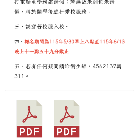
打電話至學務處請假；若無故未到也未請
假，將於開學後進行愛校服務。
三、請穿著校服入校。
四、
報名期間為
115
年
5/30
早上八點至
115
年
6/13
晚上十一點五十九分
截止
五、若有任何疑問請洽衛生組，4562137轉
311。