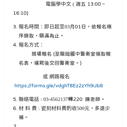
電腦學中文 (
週五 13:00 –
16:10)
報名時間：即日起至03
月01日，依報名順
序錄取，額滿為止。
報名方式：
現場報名 (至龍岡國中警衛室領取報
名表，填寫後交回警衛室。)
或 網路報名
https://forms.gle/vdghT8Ez2zYh9iJb8
聯絡電話 : 03-4562137
轉220 陳老師。
材 料 費 : 瓷刻材料費酌收500
元，多退少
補。