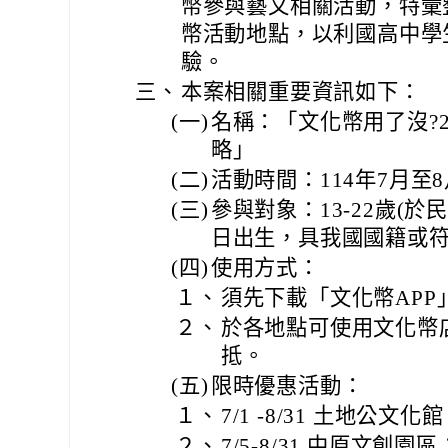
幣參與藝文相關活動，特彙
幣活動地點，以利國高中學
驗。
三、
本案相關重要資訊如下：
(一)
名稱：「文化幣用了沒?
略」
(二)
活動時間：114年7月至
(三)
參與對象：13-22歲(於民
日出生，具我國國籍或符
(四)
使用方式：
１、
須先下載「文化幣APP
２、
於各地點可使用文化幣店
抵。
(五)
限時優惠活動：
１、
7/1 -8/31 土地公
２、
7/5-8/31 中原文創