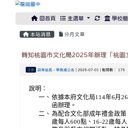
重新取得佈
回首頁
主選單
學校簡
本站消息
分月文章
轉知桃園市文化局2025年辦理「桃
活動
訓育組長
-
學務處公告
| 2025-07-01 | 點閱數： 175
說明：
一、
依據本府文化局114年6月26
函辦理。
二、
為配合文化部成年禮金政策，自
歲每人600點、16-22歲每