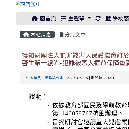
重新取得佈
回首頁
主選單
學校簡
本站消息
分月文章
轉知財團法人犯罪被害人保護協會訂於1
馨生第一縷光-犯罪被害人權益保障暨
生教組長
-
學務處公告
| 2025-06-26 | 點閱數： 180
說明：
一、
依據教育部國民及學前教育署
第1140058767號函辦理。
二、
旨揭研討會邀請重大兒虐案