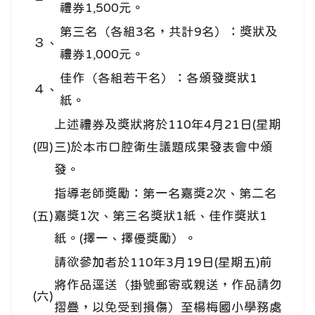
禮券1,500元。
第三名（各組3名，共計9名）：獎狀及
３、
禮券1,000元。
佳作（各組若干名）：各頒發獎狀1
４、
紙。
上述禮券及獎狀將於110年4月21日(星期
(四)
三)於本市口腔衛生議題成果發表會中頒
發。
指導老師獎勵：第一名嘉獎2次、第二名
(五)
嘉獎1次、第三名獎狀1紙、佳作獎狀1
紙。(擇一、擇優獎勵）。
請欲參加者於110年3月19日(星期五)前
將作品逕送（掛號郵寄或親送，作品請勿
(六)
摺疊，以免受到損傷）至楊梅國小學務處