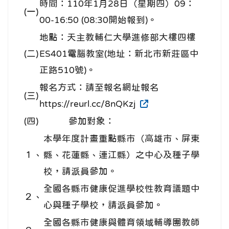
時間：110年1月28日（星期四）09：
(一)
00-16:50 (08:30開始報到)。
地點：天主教輔仁大學進修部大樓四樓
(二)
ES401電腦教室(地址：新北市新莊區中
正路510號)。
報名方式：請至報名網址報名
(三)
https://reurl.cc/8nQKzj
(四)
參加對象：
本學年度計畫重點縣市（高雄市、屏東
１、
縣、花蓮縣、連江縣）之中心及種子學
校，請派員參加。
全國各縣市健康促進學校性教育議題中
２、
心與種子學校，請派員參加。
全國各縣市健康與體育領域輔導團教師