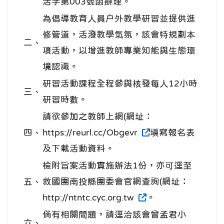
活字第003號函辦理。
為倡導教育人員户外教學研習並提供進
修管道，活潑教學氣氛，該會特規劃本
二、
項活動，以增進教師專業知能與生態環
境認識。
研習活動課程全程參與核發每人12小時
三、
研習時數。
請欲參加之教師上網(網址：
四、
https://reurl.cc/Obgevr
填寫報名表
及下載活動資料。
檢附旨案活動實施辦法1份，亦可逕至
五、
救國團南投縣團委會官網查詢(網址：
http://ntntc.cyc.org.tw
。
倘有相關問題，請逕洽該會曾孟君小
六、