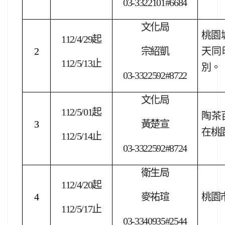
03-3322101#6684
文化局
桃園
112/4/29
起
2
宗紹凱
天同
112/5/13
止
別。
03-3322592#8722
文化局
112/5/01
起
陶茶百
3
黃楚宣
在桃
112/5/14
止
03-3322592#8724
衛生局
112/4/20
起
4
麥祐瑄
桃園市
112/5/17
止
03-3340935#2544