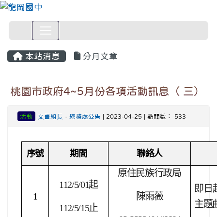
本站消息
分月文章
桃園市政府4~5月份各項活動訊息（ 三）
活動
文書組長
-
總務處公告
| 2023-04-25 | 點閱數： 533
序號
期間
聯絡人
原住民族行政局
112/5/01
起
即日
1
陳雨薇
主題
112/5/15
止