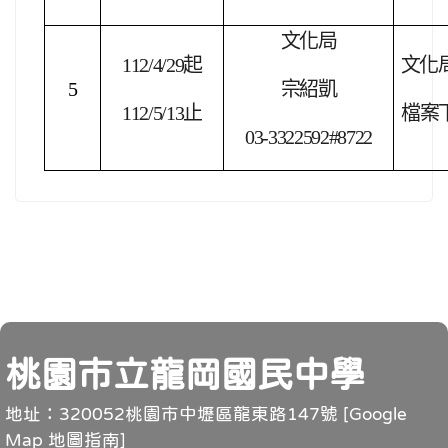
文化局
112/4/29
起
文化
5
宗紹凱
112/5/13
止
檔案
03-3322592#8722
頁尾
桃園市立龍岡國民中學
地址：320052桃園市中壢區龍東路147號 [
Google
Map 地圖指南
]