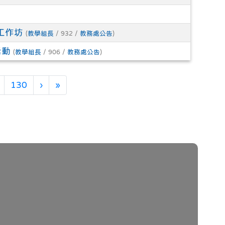
工作坊
(
教學組長
/ 932 /
教務處公告
)
活動
(
教學組長
/ 906 /
教務處公告
)
次)
下一頁
最後頁
130
›
»