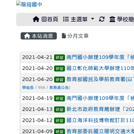
重新取得佈
回首頁
主選單
學校簡
本站消息
分月文章
文章列表
2021-04-21
南門國小辦理109學年度「
研習
2021-04-20
國立彰化師範大學辦理110
研習
2021-04-20
教育部國民及學前教育署(以下
研習
學組長
/ 956 /
教務處公告
)
2021-04-19
南門國小辦理109學年度「
研習
2021-04-13
新北市政府教育局辦理「20
研習
2021-04-12
國立海洋科技博物館訂於110
研習
2021-04-09
教育部委託國立陽明交通大
研習