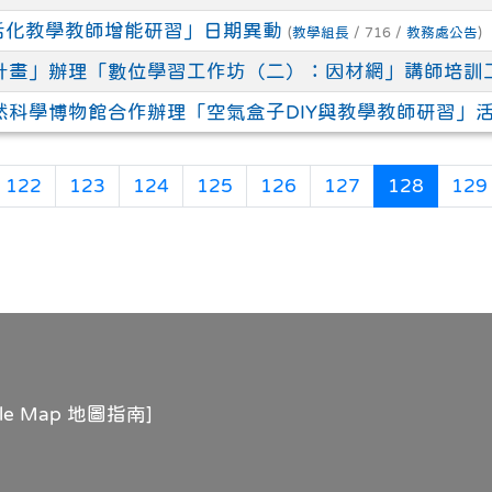
活化教學教師增能研習」日期異動
(
教學組長
/ 716 /
教務處公告
)
計畫」辦理「數位學習工作坊（二）：因材網」講師培訓
然科學博物館合作辦理「空氣盒子DIY與教學教師研習」
(目前頁
122
123
124
125
126
127
128
129
gle Map 地圖指南
]