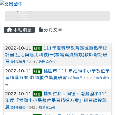
本站消息
分月文章
文章列表
2022-10-11
111年度科學教育區域重點學校
研習
計畫(生活與應用科技(一)機電與資訊類)教師增能研
習
(
設備組長
/ 214 /
教務處公告
)
2022-10-11
桃園市 111 年推動中小學數位學
研習
習精進方案-教師數位素養研習
(
設備組長
/ 326 /
教務處公
告
)
2022-10-11
轉知仁和、同德、南勢國小111
研習
年度「推動中小學數位學習精進方案」研習課程訊
息
(
設備組長
/ 342 /
教務處公告
)