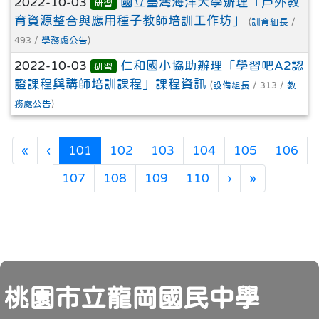
2022-10-03
國立臺灣海洋大學辦理「戶外教
研習
育資源整合與應用種子教師培訓工作坊」
(
訓育組長
/
493 /
學務處公告
)
2022-10-03
仁和國小協助辦理「學習吧A2認
研習
證課程與講師培訓課程」課程資訊
(
設備組長
/ 313 /
教
務處公告
)
第一頁
上一頁
(目前頁次)
«
‹
101
102
103
104
105
106
下一頁
最後頁
107
108
109
110
›
»
頁尾
桃園市立龍岡國民中學