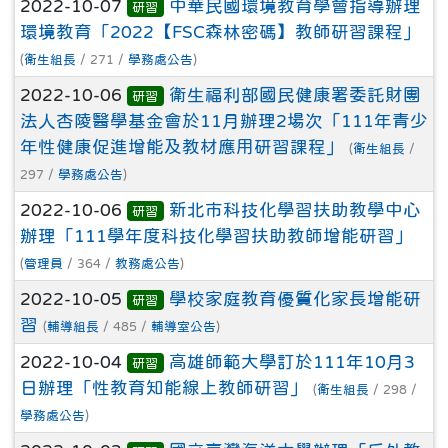
2022-10-07
中華民國環境教育學會指導辦理
研習
環境教育「2022【FSC森林密碼】教師研習課程」
(
衛生組長
/ 271 /
學務處公告
)
2022-10-06
衛生福利部國民健康署委託財團
研習
法人杏陵醫學基金會於11月辦理2場次「111年青少
年性健康促進增能及教材應用研習課程」
(
衛生組長
/
297 /
學務處公告
)
2022-10-06
新北市科技化學習扶助教學中心
研習
辦理「111學年度科技化學習扶助教師增能研習」
(
管理員
/ 364 /
教務處公告
)
2022-10-05
學校家庭教育優質化家長增能研
研習
習
(
輔導組長
/ 485 /
輔導室公告
)
2022-10-04
高雄師範大學訂於111年10月3
研習
日辦理「性教育知能線上教師研習」
(
衛生組長
/ 298 /
學務處公告
)