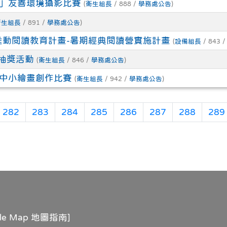
拍」友善環境攝影比賽
(
衛生組長
/ 888 /
學務處公告
)
衛生組長
/ 891 /
學務處公告
)
推動閱讀教育計畫-暑期經典閱讀營實施計畫
(
設備組長
/ 843 
抽獎活動
(
衛生組長
/ 846 /
學務處公告
)
國中小繪畫創作比賽
(
衛生組長
/ 942 /
學務處公告
)
282
283
284
285
286
287
288
289
gle Map 地圖指南
]