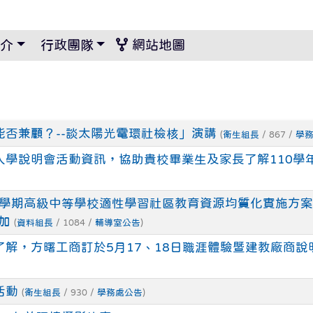
景設定
介
行政團隊
網站地圖
否兼顧？--談太陽光電環社檢核」演講
(
衛生組長
/ 867 /
學
入學說明會活動資訊，協助貴校畢業生及家長了解110學
2學期高級中等學校適性學習社區教育資源均質化實施方案」
加
(
資料組長
/ 1084 /
輔導室公告
)
解，方曙工商訂於5月17、18日職涯體驗暨建教廠商說
活動
(
衛生組長
/ 930 /
學務處公告
)