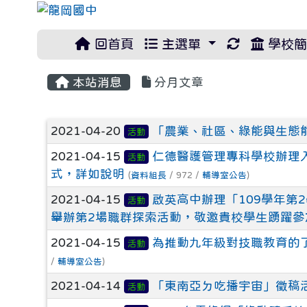
重新取得佈
回首頁
主選單
學校簡
本站消息
分月文章
文章列表
2021-04-20
「農業、社區、綠能與生態能
活動
2021-04-15
仁德醫護管理專科學校辦理
活動
式，詳如說明
(
資料組長
/ 972 /
輔導室公告
)
2021-04-15
啟英高中辦理「109學年第
活動
舉辦第2場職群探索活動，敬邀貴校學生踴躍參
2021-04-15
為推動九年級對技職教育的了
活動
/
輔導室公告
)
2021-04-14
「東南亞ㄉ吃播宇宙」徵稿
活動