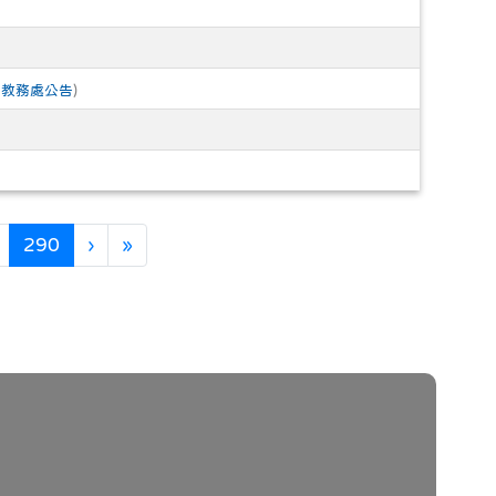
/
教務處公告
)
(目前頁次)
下一頁
最後頁
290
›
»