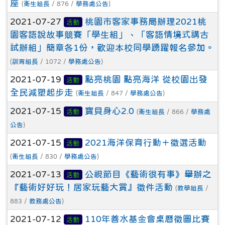
座
(
衛生組長
/ 876 /
學務處公告
)
2021-07-27
桃園市客家事務局辦理2021桃
活動
園客語說故事競賽「學生組」、「客語情境式講古
試辦組」簡章各1份，歡迎本校同學踴躍報名參加。
(
訓育組長
/ 1072 /
學務處公告
)
2021-07-19
點亮桃園 點亮海洋 從校園出發
活動
全民減塑起步走
(
衛生組長
/ 847 /
學務處公告
)
2021-07-15
寶貝身心2.0
活動
(
衛生組長
/ 866 /
學務處
公告
)
2021-07-15
2021海洋保育行動＋徵選活動
活動
(
衛生組長
/ 830 /
學務處公告
)
2021-07-13
公視節目《藝術很有事》舉辦之
活動
『藝術好好玩！居家玩藝大賞』徵件活動
(
教學組長
/
883 /
教務處公告
)
2021-07-12
110年善水基金會桌曆徵圖比賽
活動