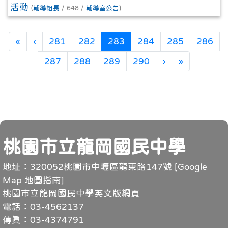
活動
(
輔導組長
/ 648 /
輔導室公告
)
第一頁
上一頁
(目前頁次)
«
‹
281
282
283
284
285
286
下一頁
最後頁
287
288
289
290
›
»
頁尾
桃園市立龍岡國民中學
地址：320052桃園市中壢區龍東路147號 [
Google
Map 地圖指南
]
桃園市立龍岡國民中學英文版網頁
電話：03-4562137
傳真：03-4374791