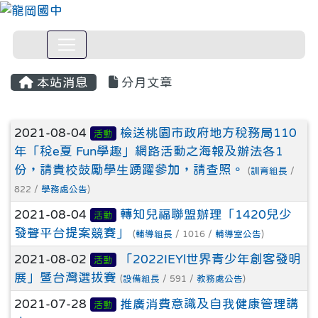
本站消息
分月文章
文章列表
2021-08-04
檢送桃園市政府地方稅務局110
活動
年「稅e夏 Fun學趣」網路活動之海報及辦法各1
份，請貴校鼓勵學生踴躍參加，請查照。
(
訓育組長
/
822 /
學務處公告
)
2021-08-04
轉知兒福聯盟辦理「1420兒少
活動
發聲平台提案競賽」
(
輔導組長
/ 1016 /
輔導室公告
)
2021-08-02
「2022IEYl世界青少年創客發明
活動
展」暨台灣選拔賽
(
設備組長
/ 591 /
教務處公告
)
2021-07-28
推廣消費意識及自我健康管理講
活動