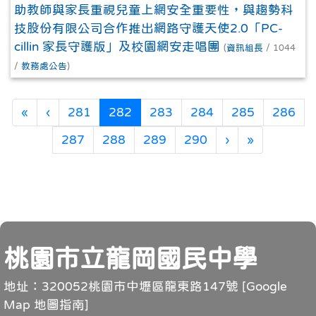
助教師與家長重視兒童上網安全重要性，與趨勢科
技股份有限公司合作推出網路守護天使2.0「PC-
cillin 家長守護版」及校園網安走唱團
(
資訊組長
/ 1044
/
教務處公告
)
第一頁
上一頁
(目前頁次)
«
‹
281
282
283
284
285
286
下一頁
最後頁
287
288
289
290
›
»
頁尾
桃園市立龍岡國民中學
地址：320052桃園市中壢區龍東路147號 [
Google
Map 地圖指南
]