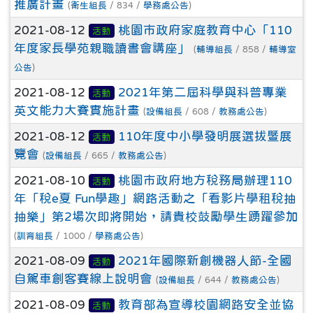
推廣計畫
(
衛生組長
/ 834 /
學務處公告
)
2021-08-12
桃園市政府家庭教育中心「110
活動
年度家長學苑親職讀書會講座」
(
輔導組長
/ 858 /
輔導室
公告
)
2021-08-12
2021年第二屆科學與科普專業
活動
英文能力大賽實施計畫
(
設備組長
/ 608 /
教務處公告
)
2021-08-12
110年度中小學發明展選拔暨展
活動
覽會
(
設備組長
/ 665 /
教務處公告
)
2021-08-10
桃園市政府地方稅務局辦理110
活動
年「稅e夏 Fun學趣」網路活動之「看影片學租稅抽
抽樂」第2場次即將開始，請貴校鼓勵學生踴躍參加
(
訓育組長
/ 1000 /
學務處公告
)
2021-08-09
2021年國際新創機器人節-全國
活動
自駕車創客賽線上說明會
(
設備組長
/ 644 /
教務處公告
)
2021-08-09
教育部為宣導校園網路安全並協
活動