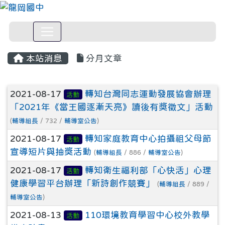
本站消息
分月文章
文章列表
2021-08-17
轉知台灣同志運動發展協會辦理
活動
「2021年《當王國逐漸天亮》讀後有獎徵文」活動
(
輔導組長
/ 732 /
輔導室公告
)
2021-08-17
轉知家庭教育中心拍攝祖父母節
活動
宣導短片與抽獎活動
(
輔導組長
/ 886 /
輔導室公告
)
2021-08-17
轉知衛生福利部「心快活」心理
活動
健康學習平台辦理「新詩創作競賽」
(
輔導組長
/ 889 /
輔導室公告
)
2021-08-13
110環境教育學習中心校外教學
活動