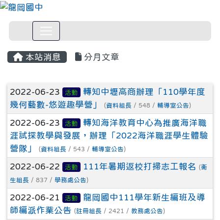
本站消息
分月文章
文章列表
2022-06-23
轉知中壢高商辦理「110學年度
活動
幾何藝數-悠遊趣學營」
(
資料組長
/ 548 /
輔導室公告
)
2022-06-23
轉知海洋教育中心為推廣海洋職
活動
涯試探教學與發展，辦理「2022海洋職涯學生體驗
營隊」
(
資料組長
/ 543 /
輔導室公告
)
2022-06-22
111年暑期返校打掃志工報名
活動
(
衛
生組長
/ 837 /
學務處公告
)
2022-06-21
龍岡國中111學年新生編班及導
活動
師編派作業公告
(
註冊組長
/ 2421 /
教務處公告
)