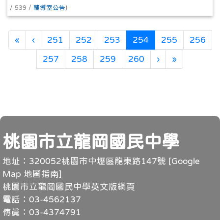
/ 539 /
輔導室公告
)
第一頁
上一頁
(目前頁次)
«
‹
251
252
253
254
255
256
下一頁
最後頁
257
258
259
260
›
»
頁尾
桃園市立龍岡國民中學
地址：320052桃園市中壢區龍東路147號 [
Google
Map 地圖指南
]
桃園市立龍岡國民中學英文版網頁
電話：03-4562137
傳真：03-4374791