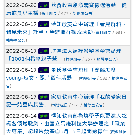
2022-06-20
飲食教育創意競賽徵選活動─健
活動
康飲食小主播
(
衛生組長
/ 477 /
學務處公告
)
2022-06-17
轉知啟英高中辦理「看見群科、
活動
預見未來」計畫，舉辦職群探索活動
(
資料組長
/ 531 /
輔導室公告
)
2022-06-17
財團法人癌症希望基金會辦理
活動
「1001個希望親子營」
(
輔導組長
/ 357 /
輔導室公告
)
2022-06-17
董氏基金會辦理「熟齡怎麼
活動
young-短文、照片徵件活動」
(
輔導組長
/ 532 /
輔導室公
告
)
2022-06-17
家庭教育中心辦理「我的愛家日
活動
記—兒童成長營」
(
輔導組長
/ 561 /
輔導室公告
)
2022-06-14
轉知教育部為讓學子能更深入認
活動
識各領域職業，由國立高雄科技大學辦理之「職業
大蒐集」紀錄片競賽自6月15日起開始徵件
(
資料組長