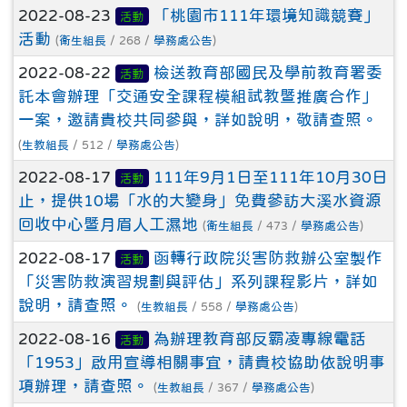
2022-08-23
「桃園市111年環境知識競賽」
活動
活動
(
衛生組長
/ 268 /
學務處公告
)
2022-08-22
檢送教育部國民及學前教育署委
活動
託本會辦理「交通安全課程模組試教暨推廣合作」
一案，邀請貴校共同參與，詳如說明，敬請查照。
(
生教組長
/ 512 /
學務處公告
)
2022-08-17
111年9月1日至111年10月30日
活動
止，提供10場「水的大變身」免費參訪大溪水資源
回收中心暨月眉人工濕地
(
衛生組長
/ 473 /
學務處公告
)
2022-08-17
函轉行政院災害防救辦公室製作
活動
「災害防救演習規劃與評估」系列課程影片，詳如
說明，請查照。
(
生教組長
/ 558 /
學務處公告
)
2022-08-16
為辦理教育部反霸凌專線電話
活動
「1953」啟用宣導相關事宜，請貴校協助依說明事
項辦理，請查照。
(
生教組長
/ 367 /
學務處公告
)