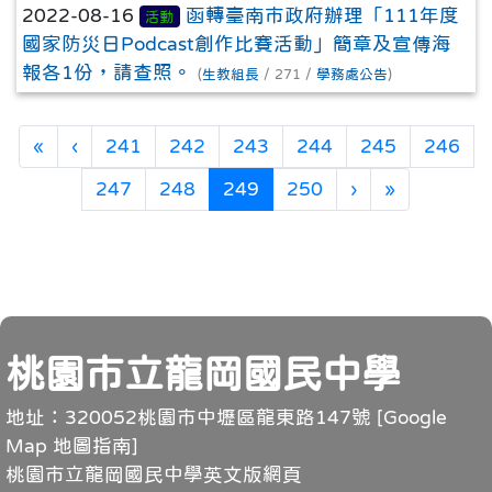
2022-08-16
函轉臺南市政府辦理「111年度
活動
國家防災日Podcast創作比賽活動」簡章及宣傳海
報各1份，請查照。
(
生教組長
/ 271 /
學務處公告
)
第一頁
上一頁
«
‹
241
242
243
244
245
246
(目前頁次)
下一頁
最後頁
247
248
249
250
›
»
頁尾
桃園市立龍岡國民中學
地址：320052桃園市中壢區龍東路147號 [
Google
Map 地圖指南
]
桃園市立龍岡國民中學英文版網頁