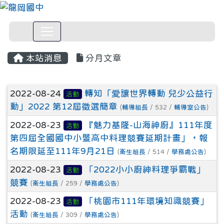
本站消息
分月文章
文章列表
2022-08-24
轉知「愛讓世界轉動 兒少公益行
活動
動」2022 第12屆徵選簡章
(
輔導組長
/ 532 /
輔導室公告
)
2022-08-23
『魅力基隆-山海神廚』111年度
活動
第四屆全國國中小暨高中料理競賽延期計畫」，報
名期限延至111年9月21日
(
衛生組長
/ 514 /
學務處公告
)
2022-08-23
「2022小小廚神料理爭霸戰」
活動
競賽
(
衛生組長
/ 259 /
學務處公告
)
2022-08-23
「桃園市111年環境知識競賽」
活動
活動
(
衛生組長
/ 309 /
學務處公告
)