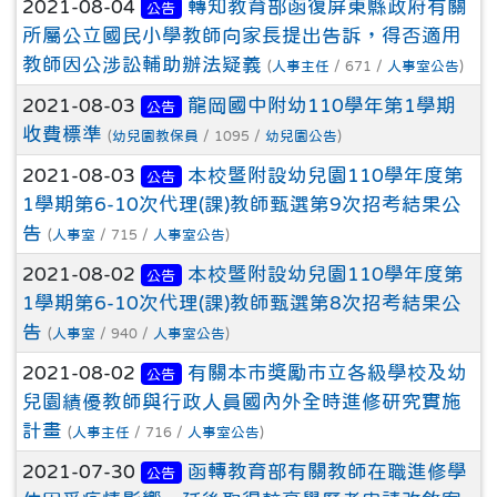
2021-08-04
轉知教育部函復屏東縣政府有關
公告
所屬公立國民小學教師向家長提出告訴，得否適用
教師因公涉訟輔助辦法疑義
(
人事主任
/ 671 /
人事室公告
)
2021-08-03
龍岡國中附幼110學年第1學期
公告
收費標準
(
幼兒園教保員
/ 1095 /
幼兒園公告
)
2021-08-03
本校暨附設幼兒園110學年度第
公告
1學期第6-10次代理(課)教師甄選第9次招考結果公
告
(
人事室
/ 715 /
人事室公告
)
2021-08-02
本校暨附設幼兒園110學年度第
公告
1學期第6-10次代理(課)教師甄選第8次招考結果公
告
(
人事室
/ 940 /
人事室公告
)
2021-08-02
有關本市獎勵市立各級學校及幼
公告
兒園績優教師與行政人員國內外全時進修研究實施
計畫
(
人事主任
/ 716 /
人事室公告
)
2021-07-30
函轉教育部有關教師在職進修學
公告