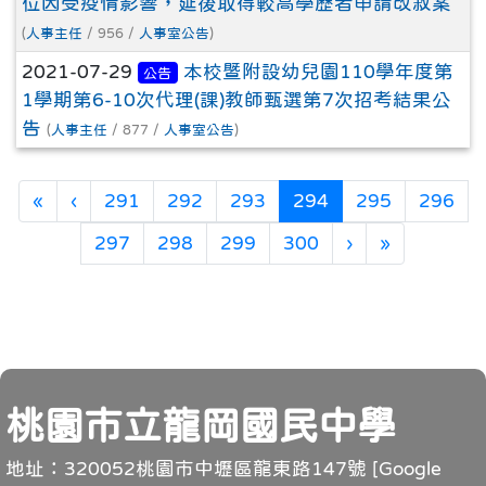
位因受疫情影響，延後取得較高學歷者申請改敘案
(
人事主任
/ 956 /
人事室公告
)
2021-07-29
本校暨附設幼兒園110學年度第
公告
1學期第6-10次代理(課)教師甄選第7次招考結果公
告
(
人事主任
/ 877 /
人事室公告
)
第一頁
上一頁
(目前頁次)
«
‹
291
292
293
294
295
296
下一頁
最後頁
297
298
299
300
›
»
頁尾
桃園市立龍岡國民中學
地址：320052桃園市中壢區龍東路147號 [
Google