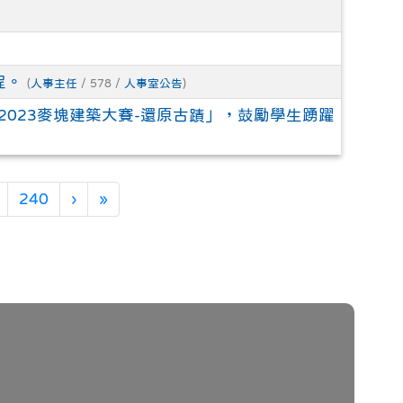
程。
(
人事主任
/ 578 /
人事室公告
)
023麥塊建築大賽-還原古蹟」，鼓勵學生踴躍
下一頁
最後頁
240
›
»