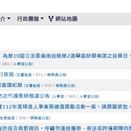
景設定
介
行政團隊
網站地圖
六）為第10屆立法委員南投縣第2選舉區缺額補選之投票
/ 283 /
人事室公告
)
行政版
(
文書組長
/ 871 /
總務處公告
)
務會議紀錄
(
文書組長
/ 419 /
總務處公告
)
-5次代課教師甄選公告
(
人事室
/ 345 /
人事室公告
)
理112年度精進人事業務建議獎勵活動一案，請踴躍參加
生教組長
/ 305 /
學務處公告
)
瘟防疫及裁罰資訊，呼籲勿違規攜帶、寄送或跨境網購肉