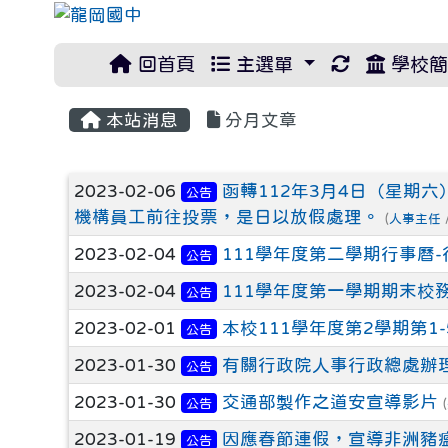
重新取得佈
回首頁
主選單
學校簡
本站消息
分月文章
文章列表
2023-02-06
函轉112年3月4日（星期
公告
機構員工前往投票，是日以放假處理。
(
人事主任
2023-02-04
111學年度第二學期行事曆-
公告
2023-02-04
111學年度第一學期期末校
公告
2023-02-01
本校111學年度第2學期第1
公告
2023-01-30
有關行政院人事行政總處辦
公告
2023-01-30
交通部製作之道安宣導影片
公告
(
2023-01-19
因應春節連假，宣導非洲豬
公告