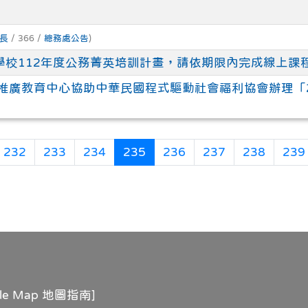
長
/ 366 /
總務處公告
)
學校112年度公務菁英培訓計畫，請依期限內完成線上課
推廣教育中心協助中華民國程式驅動社會福利協會辦理「2
(目前頁次)
232
233
234
235
236
237
238
239
gle Map 地圖指南
]