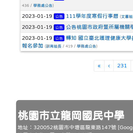
436 /
學務處公告
)
2023-01-19
111學年度寒假行事曆
公告
(
文書組
2023-01-19
公告桃園市政府暨所屬機關
公告
2023-01-19
轉知 國立臺北護理健康大學
公告
報名參加
(
訓育組長
/ 419 /
學務處公告
)
第一頁
上一頁
«
‹
231
頁尾
桃園市立龍岡國民中學
地址：320052桃園市中壢區龍東路147號 [
Goo