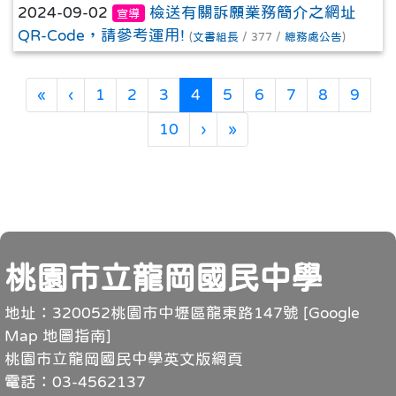
2024-09-02
檢送有關訴願業務簡介之網址
宣導
QR-Code，請參考運用!
(
文書組長
/ 377 /
總務處公告
)
第一頁
上一頁
(目前頁次)
«
‹
1
2
3
4
5
6
7
8
9
下一頁
最後頁
10
›
»
頁尾
桃園市立龍岡國民中學
地址：320052桃園市中壢區龍東路147號 [
Google
Map 地圖指南
]
桃園市立龍岡國民中學英文版網頁
電話：03-4562137