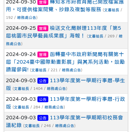
2024-09-30
轉知本市府教育局已開放檔案應
宣導
用，可提供檔案閱覽、抄錄及複製等服務
(
文書組長
/
192 /
總務處公告
)
2024-09-25
檢送文化局辦理113年度「第5
宣導
屆桃園市民學藝員成果展」海報！
(
文書組長
/ 269 /
總
務處公告
)
2024-09-24
函轉臺中市政府新聞局有關第十
宣導
屆「2024臺中國際動畫影展」與其系列活動，鼓勵
踴躍參與!
(
文書組長
/ 221 /
總務處公告
)
2024-09-03
113學年度第一學期行事曆-學生
公告
版
(
文書組長
/ 1404 /
總務處公告
)
2024-09-03
113學年度第一學期行事曆-行政
公告
版
(
文書組長
/ 284 /
總務處公告
)
2024-09-03
113學年度第一學期期初校務會
公告
議紀錄
(
文書組長
/ 246 /
總務處公告
)