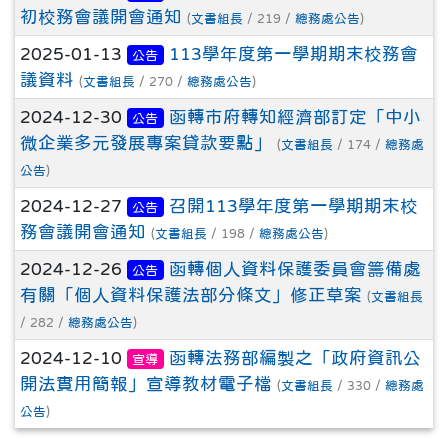
初校務會議開會通知
(
文書組長
/ 219 /
總務處公告
)
2025-01-13
113學年度第一學期期末校務會
公告
議資料
(
文書組長
/ 270 /
總務處公告
)
2024-12-30
函轉市府轉知經濟部訂定「中小
公告
微企業多元發展專案貸款要點」
(
文書組長
/ 174 /
總務處
公告
)
2024-12-27
召開113學年度第一學期期末校
公告
務會議開會通知
(
文書組長
/ 198 /
總務處公告
)
2024-12-26
函轉個人資料保護委員會籌備處
公告
有關「個人資料保護法部分條文」修正草案
(
文書組長
/ 282 /
總務處公告
)
2024-12-10
函轉法務部編製之「政府資訊公
宣導
開法實用簡報」宣導教材電子檔
(
文書組長
/ 330 /
總務處
公告
)