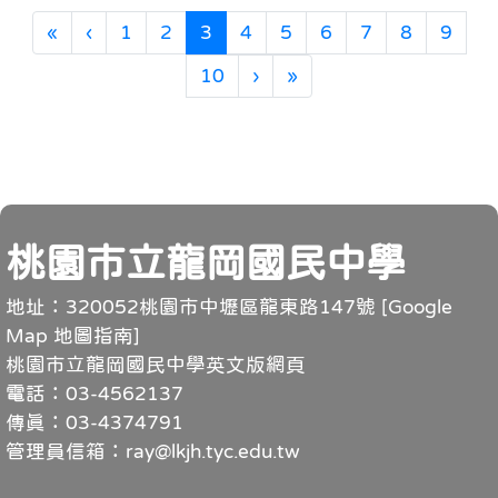
第一頁
上一頁
(目前頁次)
«
‹
1
2
3
4
5
6
7
8
9
下一頁
最後頁
10
›
»
頁尾
桃園市立龍岡國民中學
地址：320052桃園市中壢區龍東路147號 [
Google
Map 地圖指南
]
桃園市立龍岡國民中學英文版網頁
電話：03-4562137
傳真：03-4374791
管理員信箱：ray@lkjh.tyc.edu.tw