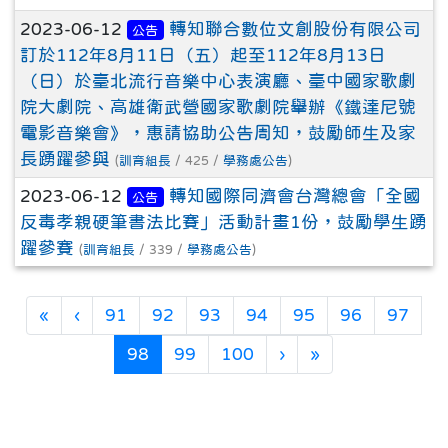
2023-06-12
轉知聯合數位文創股份有限公司
公告
訂於112年8月11日（五）起至112年8月13日
（日）於臺北流行音樂中心表演廳、臺中國家歌劇
院大劇院、高雄衛武營國家歌劇院舉辦《鐵達尼號
電影音樂會》，惠請協助公告周知，鼓勵師生及家
長踴躍參與
(
訓育組長
/ 425 /
學務處公告
)
2023-06-12
轉知國際同濟會台灣總會「全國
公告
反毒孝親硬筆書法比賽」活動計畫1份，鼓勵學生踴
躍參賽
(
訓育組長
/ 339 /
學務處公告
)
第一頁
上一頁
«
‹
91
92
93
94
95
96
97
(目前頁次)
下一頁
最後頁
98
99
100
›
»