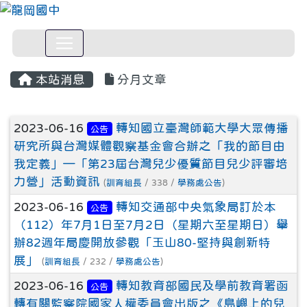
本站消息
分月文章
文章列表
2023-06-16
轉知國立臺灣師範大學大眾傳播
公告
研究所與台灣媒體觀察基金會合辦之「我的節目由
我定義」—「第23屆台灣兒少優質節目兒少評審培
力營」活動資訊
(
訓育組長
/ 338 /
學務處公告
)
2023-06-16
轉知交通部中央氣象局訂於本
公告
（112）年7月1日至7月2日（星期六至星期日）舉
辦82週年局慶開放參觀「玉山80-堅持與創新特
展」
(
訓育組長
/ 232 /
學務處公告
)
2023-06-16
轉知教育部國民及學前教育署函
公告
轉有關監察院國家人權委員會出版之《島嶼上的兒