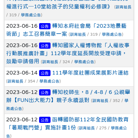
權進行式─10堂給孩子的兒童權利必修課》
(
訓育組長
/ 319 /
學務處公告
)
2023-06-16
轉知本府社會局「2023地景藝
公告
術節」志工召募簡章一案
(
訓育組長
/ 319 /
學務處公告
)
2023-06-16
轉知國家人權博物館「人權故事
公告
行動展推廣計畫」112學年度延長開放受理申請，
鼓勵申請借用
(
訓育組長
/ 324 /
學務處公告
)
2023-06-14
111學年度社團成果展影片連結
公告
(
訓育組長
/ 354 /
學務處公告
)
2023-06-12
轉知校師生，8 / 4-8 / 6 公視舉
公告
辦【FUN出大能力】親子永續派對
(
訓育組長
/ 352 /
學
務處公告
)
2023-06-12
函轉國防部112年全民國防教育
公告
「暑期戰鬥營」實施計畫1份
(
訓育組長
/ 275 /
學務處公
告
)