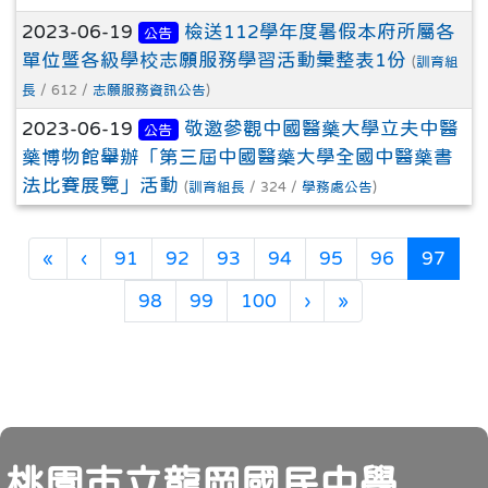
2023-06-19
檢送112學年度暑假本府所屬各
公告
單位暨各級學校志願服務學習活動彙整表1份
(
訓育組
長
/ 612 /
志願服務資訊公告
)
2023-06-19
敬邀參觀中國醫藥大學立夫中醫
公告
藥博物館舉辦「第三屆中國醫藥大學全國中醫藥書
法比賽展覽」活動
(
訓育組長
/ 324 /
學務處公告
)
第一頁
上一頁
(目
«
‹
91
92
93
94
95
96
97
下一頁
最後頁
98
99
100
›
»
頁尾
桃園市立龍岡國民中學