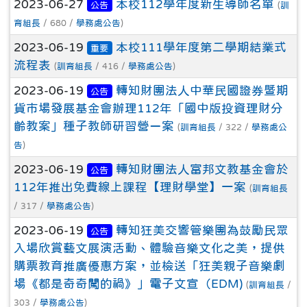
2023-06-27
本校112學年度新生導師名單
公告
(
訓
育組長
/ 680 /
學務處公告
)
2023-06-19
本校111學年度第二學期結業式
重要
流程表
(
訓育組長
/ 416 /
學務處公告
)
2023-06-19
轉知財團法人中華民國證券暨期
公告
貨市場發展基金會辦理112年「國中版投資理財分
齡教案」種子教師研習營ㄧ案
(
訓育組長
/ 322 /
學務處公
告
)
2023-06-19
轉知財團法人富邦文教基金會於
公告
112年推出免費線上課程【理財學堂】一案
(
訓育組長
/ 317 /
學務處公告
)
2023-06-19
轉知狂美交響管樂團為鼓勵民眾
公告
入場欣賞藝文展演活動、體驗音樂文化之美，提供
購票教育推廣優惠方案，並檢送「狂美親子音樂劇
場《都是奇奇闖的禍》」電子文宣（EDM)
(
訓育組長
/
303 /
學務處公告
)