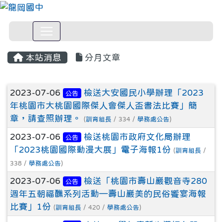
本站消息
分月文章
文章列表
2023-07-06
檢送大安國民小學辦理「2023
公告
年桃園市大桃園國際傑人會傑人盃書法比賽」簡
章，請查照辦理。
(
訓育組長
/ 334 /
學務處公告
)
2023-07-06
檢送桃園市政府文化局辦理
公告
「2023桃園國際動漫大展」電子海報1份
(
訓育組長
/
338 /
學務處公告
)
2023-07-06
檢送「桃園市壽山巖觀音寺280
公告
週年五朝福醮系列活動—壽山巖美的民俗饗宴海報
比賽」1份
(
訓育組長
/ 420 /
學務處公告
)