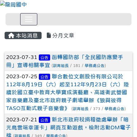
本站消息
分月文章
文章列表
2023-07-31
函轉國防部「全民國防應變手
公告
冊」宣導相關事宜
(
訓育組長
/ 181 /
學務處公告
)
2023-07-25
聯合數位文創股份有限公司於
公告
112年8月19日（六）起至112年9月23日（六）陸
續於國立臺中教育大學寶成演藝廳、高雄衛武營國
家音樂廳及臺北市政府親子劇場舉辦《狼與彼得
TASO互動式親子音樂會》
(
訓育組長
/ 373 /
學務處公告
)
2023-07-21
新北市政府稅捐稽徵處舉辦「暗
公告
光鳥雲端幸運卡」網頁互動遊戲，檢附活動DM電子
檔
(
訓育組長
/ 349 /
學務處公告
)