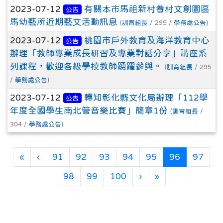
2023-07-12
有關本市馬祖新村眷村文創園區
公告
馬幼藝所近期藝文活動訊息
(
訓育組長
/ 295 /
學務處公告
)
2023-07-12
桃園市戶外教育及海洋教育中心
公告
辦理「教師專業成長研習及專業對話分享」講座系
列課程，歡迎各級學校教師踴躍參與。
(
訓育組長
/ 295
/
學務處公告
)
2023-07-12
轉知彰化縣文化局辦理「112學
公告
年度全國學生南北管音樂比賽」簡章1份
(
訓育組長
/
304 /
學務處公告
)
第一頁
上一頁
(目前頁次)
«
‹
91
92
93
94
95
96
97
下一頁
最後頁
98
99
100
›
»