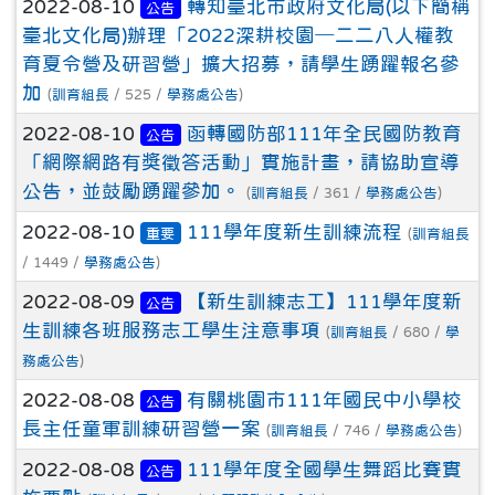
2022-08-10
轉知臺北市政府文化局(以下簡稱
公告
臺北文化局)辦理「2022深耕校園─二二八人權教
育夏令營及研習營」擴大招募，請學生踴躍報名參
加
(
訓育組長
/ 525 /
學務處公告
)
2022-08-10
函轉國防部111年全民國防教育
公告
「網際網路有獎徵答活動」實施計畫，請協助宣導
公告，並鼓勵踴躍參加。
(
訓育組長
/ 361 /
學務處公告
)
2022-08-10
111學年度新生訓練流程
重要
(
訓育組長
/ 1449 /
學務處公告
)
2022-08-09
【新生訓練志工】111學年度新
公告
生訓練各班服務志工學生注意事項
(
訓育組長
/ 680 /
學
務處公告
)
2022-08-08
有關桃園市111年國民中小學校
公告
長主任童軍訓練研習營一案
(
訓育組長
/ 746 /
學務處公告
)
2022-08-08
111學年度全國學生舞蹈比賽實
公告