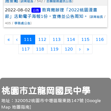
施要點
(
訓育組長
/ 542 /
志願服務資訊公告
)
2022-08-02
教育局辦理「2022桃園漫畫
公告
節」活動電子海報1份，宣傳並公告周知。
(
訓育組長
/
405 /
學務處公告
)
第一頁
上一頁
(目前頁次)
«
‹
111
112
113
114
115
116
下一頁
最後頁
117
118
119
120
›
»
頁尾
桃園市立龍岡國民中學
地址：320052桃園市中壢區龍東路147號 [
Google
Map 地圖指南
]