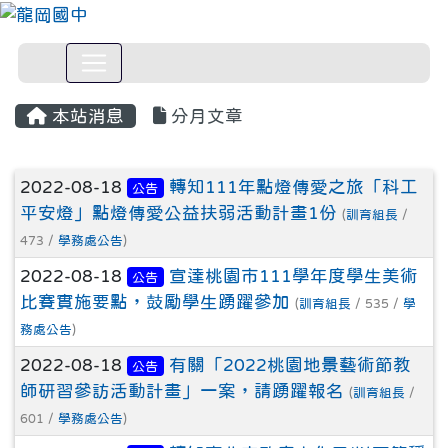
本站消息
分月文章
文章列表
2022-08-18
轉知111年點燈傳愛之旅「科工
公告
平安燈」點燈傳愛公益扶弱活動計畫1份
(
訓育組長
/
473 /
學務處公告
)
2022-08-18
宣達桃園市111學年度學生美術
公告
比賽實施要點，鼓勵學生踴躍參加
(
訓育組長
/ 535 /
學
務處公告
)
2022-08-18
有關「2022桃園地景藝術節教
公告
師研習參訪活動計畫」一案，請踴躍報名
(
訓育組長
/
601 /
學務處公告
)