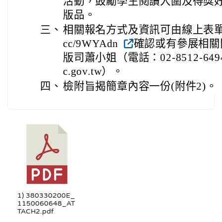
活動，鼓勵學生閱讀入圍及得獎
版品。
三、
相關報名方式及資訊可由線上表單(表單連結
cc/9WYAdn
確認或有參展相關
版司蕭小姐（電話：02-8512-6494；
c.gov.tw）。
四、
檢附旨揭簡章內容一份(附件2)。
1) 380330200E_
1150060648_AT
TACH2.pdf