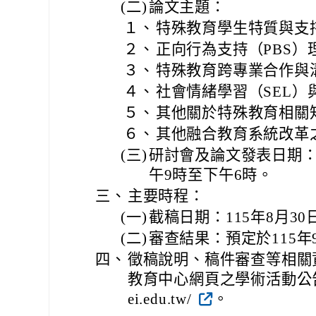
(二)
論文主題：
１、
特殊教育學生特質與支
２、
正向行為支持（PBS）
３、
特殊教育跨專業合作與
４、
社會情緒學習（SEL）
５、
其他關於特殊教育相關
６、
其他融合教育系統改革
(三)
研討會及論文發表日期：1
午9時至下午6時。
三、
主要時程：
(一)
截稿日期：115年8月3
(二)
審查結果：預定於115年9
四、
徵稿說明、稿件審查等相關
教育中心網頁之學術活動公告，網址：h
ei.edu.tw/
。