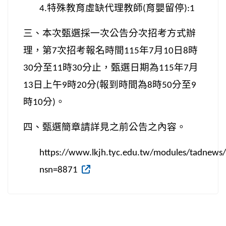
特殊教育虛缺代理教師
育嬰留停
4.
(
):1
三、本次甄選採一次公告分次招考方式辦
理，第
次招考報名時間
年
月
日
時
7
115
7
10
8
分至
時
分止，甄選日期為
年
月
30
11
30
115
7
日上午
時
分
報到時間為
時
分至
13
9
20
(
8
50
9
時
分
。
10
)
四、甄選簡章請詳見之前公告之內容。
https://www.lkjh.tyc.edu.tw/modules/tadnews
nsn=8871