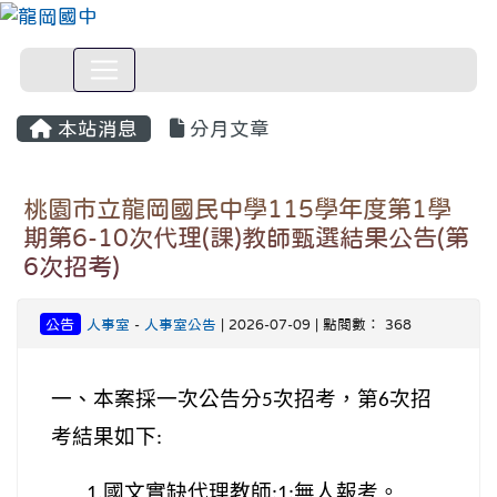
本站消息
分月文章
桃園市立龍岡國民中學115學年度第1學
期第6-10次代理(課)教師甄選結果公告(第
6次招考)
公告
人事室
-
人事室公告
| 2026-07-09 | 點閱數： 368
一、本案採一次公告分
次招考，第
次招
5
6
考結果如下
:
國文實缺代理教師
無人報考。
1.
:1: