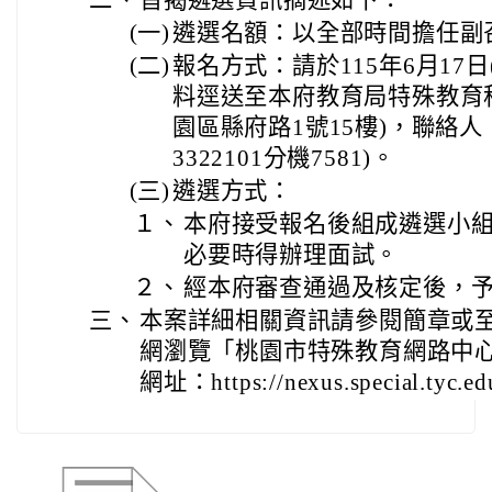
(一)
遴選名額：以全部時間擔任副
(二)
報名方式：請於115年6月17
料逕送至本府教育局特殊教育
園區縣府路1號15樓)，聯絡人
3322101分機7581)。
(三)
遴選方式：
１、
本府接受報名後組成遴選小
必要時得辦理面試。
２、
經本府審查通過及核定後，
三、
本案詳細相關資訊請參閱簡章或
網瀏覽「桃園市特殊教育網路中心
網址：https://nexus.special.tyc.ed