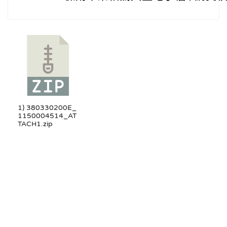
1) 380330200E_
1150004514_AT
TACH1.zip