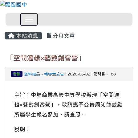
本站消息
分月文章
「空間邏輯×藝數創客營」
活動
資料組長
-
輔導室公告
| 2026-06-02 | 點閱數： 88
主旨：中壢商業高級中等學校辦理「空間邏
輯×藝數創客營」，敬請惠予公告周知並鼓勵
所屬學生報名參加，請查照。
說明：