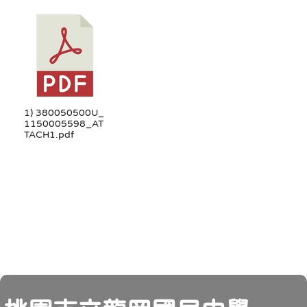
1) 380050500U_
1150005598_AT
TACH1.pdf
頁尾