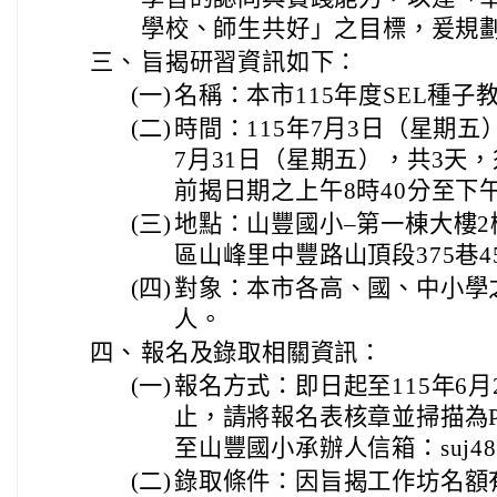
學校、師生共好」之目標，爰規
三、
旨揭研習資訊如下：
(一)
名稱：本市115年度SEL種
(二)
時間：115年7月3日（星期五
7月31日（星期五），共3天
前揭日期之上午8時40分至下午
(三)
地點：山豐國小–第一棟大樓
區山峰里中豐路山頂段375巷4
(四)
對象：本市各高、國、中小學
人。
四、
報名及錄取相關資訊：
(一)
報名方式：即日起至115年6月
止，請將報名表核章並掃描為
至山豐國小承辦人信箱：suj48123
(二)
錄取條件：因旨揭工作坊名額