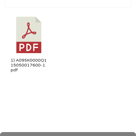
1) A095K0000Q1
15050017600-1.
pdf