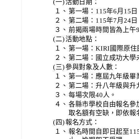
(一)
活動日期：
１、
第一場：115年6月15
２、
第二場：115年7月24
３、
前揭兩場時間皆為上午
(二)
活動地點：
１、
第一場：KIRI國際原
２、
第二場：國立成功大學
(三)
參與對象及人數：
１、
第一場：應屆九年級畢
２、
第二場：升八年級與升
３、
每場次限40人。
４、
各縣市學校自由報名參
取名額有空缺，即依報
(四)
報名方式：
１、
報名時間自即日起至11