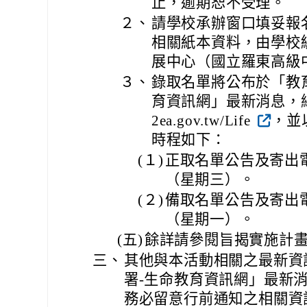
止，逾期恕不受理。
２、
請學校承辦窗口填妥報
相關紙本資料，由學校
展中心（國立羅東高級
３、
錄取名單將公布於「教
育資訊網」最新消息，網址：htt
2ea.gov.tw/Life
，並
時程如下：
(１)
正取名單公告及寄出電
（星期三）。
(２)
備取名單公告及寄出電
（星期一）。
(五)
餘詳請參閱旨揭實施計
三、
其他與本活動相關之最新資
署-生命教育資訊網」最新
務必留意行前通知之相關資